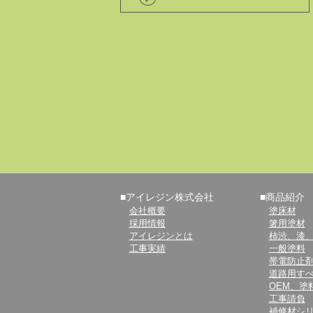
■アイレジン株式会社
■商品紹介
会社概要
塗床材
採用情報
箸用塗材
アイレジンとは
柿渋、漆
工事実績
一般塗料
帯電防止
道路用す
OEM、塗
工事請負
補修材シ