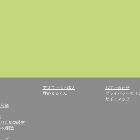
アスファルト職人
お問い合わせ
埋めまるくん
プライバシーポリ
サイトマップ
、和物
剤
べり止め舗装材
料の製造
リーズ