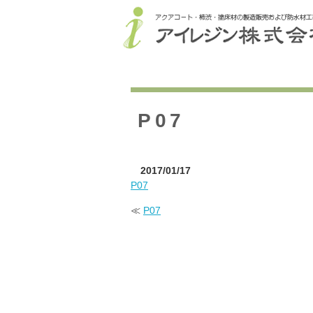
P07
2017/01/17
P07
≪
P07