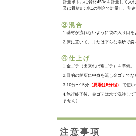
計量ボトルに骨材450gを計量して入
又は骨材9：水1の割合で計量し、別
③混合
1.基材が流れないように袋の入り口を
2.床に置いて、または平らな場所で袋
④仕上げ
1.金ゴテ（出来れば角ゴテ）を準備。
2.目的の箇所に中身を流し金ゴテで
3.10分〜15分
（夏場は5分程）
で使い
4.施行終了後、金ゴテは水で洗浄し
ません）
注意事項