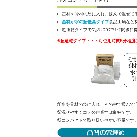
基材を骨材の袋に入れ、揉んで混ぜて
基材が水の超低臭タイプ
食品工場など
超速乾タイプで気温20°Cで1時間後に
※超速乾タイプ・・・可使用時間5分程度
①水を骨材の袋に入れ、その中で揉んで
②混ぜやすくコテの作業性は良好です。
③コンパクトで取り扱いやすい容量です