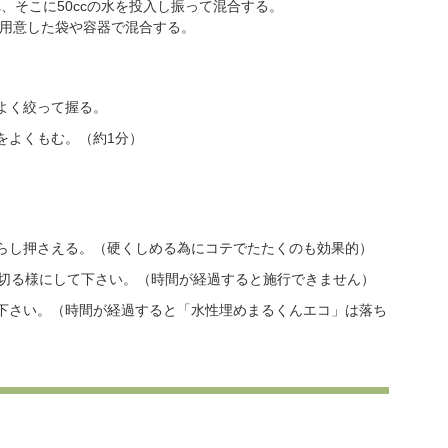
れ、そこに50ccの水を投入し振って混合する。
途用意した袋や容器で混合する。
よく絞って握る。
をよくもむ。（約1分）
ならし押さえる。（硬くしめる為にコテでたたくのも効果的）
切る様にして下さい。（時間が経過すると施行できません）
て下さい。（時間が経過すると「水性埋めまるくんエコ」は落ち