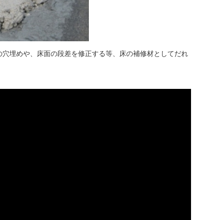
の穴埋めや、床面の段差を修正する等、床の補修材としてだれ