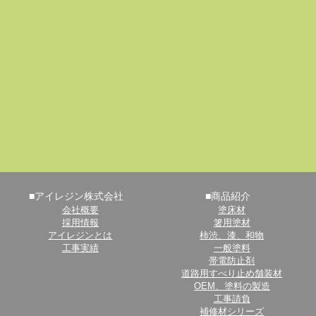
■アイレジン株式会社
■商品紹介
会社概要
塗床材
採用情報
箸用塗材
アイレジンとは
柿渋、漆、和物
工事実績
一般塗料
帯電防止剤
道路用すべり止め舗装材
OEM、塗料の製造
工事請負
補修材シリーズ