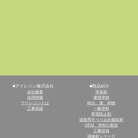
■アイレジン株式会社
■商品紹介
会社概要
塗床材
採用情報
箸用塗材
アイレジンとは
柿渋、漆、和物
工事実績
一般塗料
帯電防止剤
道路用すべり止め舗装材
OEM、塗料の製造
工事請負
補修材シリーズ