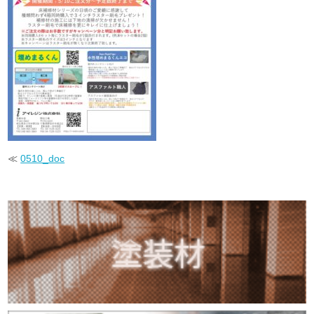
≪
0510_doc