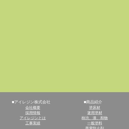
■アイレジン株式会社
■商品紹介
会社概要
塗床材
採用情報
箸用塗材
アイレジンとは
柿渋、漆、和物
工事実績
一般塗料
帯電防止剤